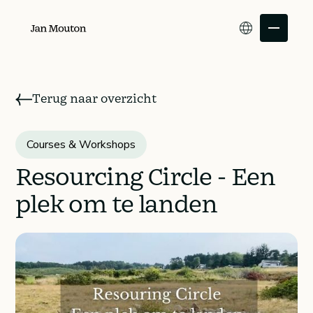
Terug naar overzicht
Resourcing Circle - Een
Courses & Workshops
Individuele
plek om te landen
klanten
Leiders en
organisaties